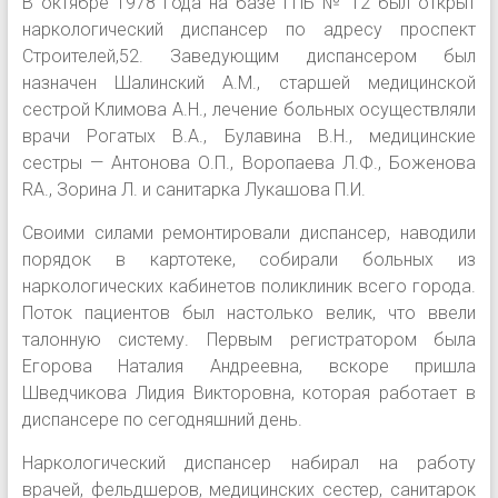
В октябре 1978 года на базе ГПБ № 12 был открыт
наркологический диспансер по адресу проспект
Строителей,52. Заведующим диспансером был
назначен Шалинский A.M., старшей медицинской
сестрой Климова А.Н., лечение больных осуществляли
врачи Рогатых В.А., Булавина В.Н., медицинские
сестры — Антонова О.П., Воропаева Л.Ф., Боженова
RA., Зорина Л. и санитарка Лукашова П.И.
Своими силами ремонтировали диспансер, наводили
порядок в картотеке, собирали больных из
наркологических кабинетов поликлиник всего города.
Поток пациентов был настолько велик, что ввели
талонную систему. Первым регистратором была
Егорова Наталия Андреевна, вскоре пришла
Шведчикова Лидия Викторовна, которая работает в
диспансере по сегодняшний день.
Наркологический диспансер набирал на работу
врачей, фельдшеров, медицинских сестер, санитарок