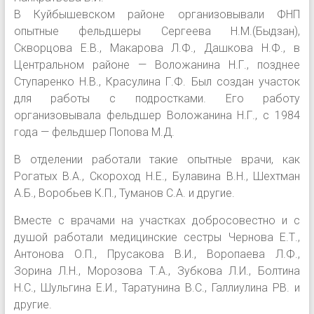
В Куйбышевском районе организовывали ФНП
опытные фельдшеры Сергеева Н.М.(Быдзан),
Скворцова Е.В., Макарова Л.Ф., Дашкова Н.Ф., в
Центральном районе — Воложанина Н.Г., позднее
Ступаренко Н.В., Красулина Г.Ф. Был создан участок
для работы с подростками. Его работу
организовывала фельдшер Воложанина Н.Г., с 1984
года — фельдшер Попова М.Д.
В отделении работали такие опытные врачи, как
Рогатых В.А., Скороход Н.Е., Булавина В.Н., Шехтман
А.Б., Воробьев К.П., Туманов С.А. и другие.
Вместе с врачами на участках добросовестно и с
душой работали медицинские сестры Чернова Е.Т.,
Антонова О.П., Прусакова В.И., Воропаева Л.Ф.,
Зорина Л.Н., Морозова Т.А., Зубкова Л.И., Болтина
Н.С., Шульгина Е.И., Таратунина B.C., Галлиулина РВ. и
другие.