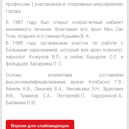
профессии, ] участвовали в спортивных мероприятиях
города.
В 1987 году был открыт хозрасчетный кабинет
анонимного лечения. Возглавил его врач Мун Сан
Толь, позднее его сменил Кузьмин В. А.
В 1988 году организован участок по работе с
больными наркоманией, который вел врач психиатр-
нарколог Кожухов В.П., а затем Вашуров С.С. и
фельдшер Захаркина Л. С.
Основу коллектива составляли
высококвалифицированные врачи: Колбаско Г.В.,
Айзель К.В., Лихачев В.А., Зиновьева З.Н., Зданович
И.В., Туманов С.А., ПестеревБ.П., СидоренкоЕ.А.,
Балакина О.Ю.
Версия для слабовидящих