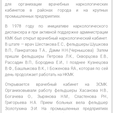
для организации врачебных наркологических
кабинетов в районах города и на крупных
промышленных предприятиях.
В 1978 году по инициативе наркологического
диспансера и при активной поддержке администрации
КМК был открыт врачебный наркологический кабинет.
В штате — врач Шестакова Е.С., фельдшеры Шушкова
В.П., Панкратова Т.А., Дамм Н.Н.(Чернышова). Затем
пришли фельдшеры Петрова Л.К., Скворцова Е.В.,
Рассадин В.П., Бородина Е.И., I позднее Кузнецова
В.Ф., Башлыкова В.К., I Боженова RA., которая по сей
день продолжает работать на НКМК.
Открывается врачебный кабинет на ЗСМК.
Организовывали работу фельдшеры Хасанова Н.В.,
Богачева О., Зырянова Н.М., Сластенова PH.,
Григорьева Н.А. Прием больных вела фельдшер
Золотухина Э.И. На промышленных предприятиях