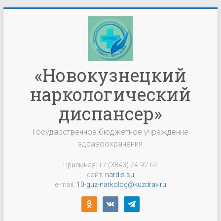
Перейти
к
содержимому
«Новокузнецкий
наркологический
диспансер»
Государственное бюджетное учреждение
здравоохранения
Приемная: +7 (3843) 74-92-62
сайт:
nardis.su
e-mail:
10-guz-narkolog@kuzdrav.ru
odnoklassniki
vkontakte
telegram