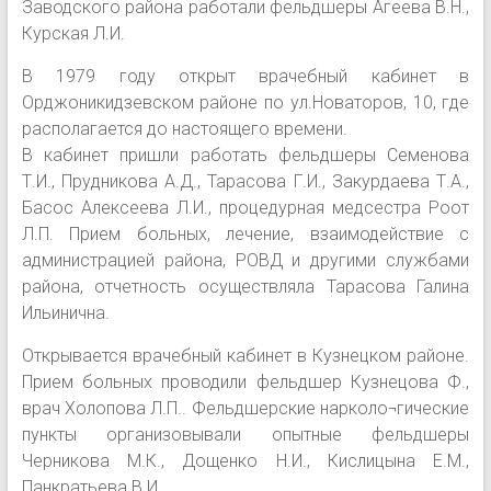
Заводского района работали фельдшеры Агеева В.Н.,
Курская Л.И.
В 1979 году открыт врачебный кабинет в
Орджоникидзевском районе по ул.Новаторов, 10, где
располагается до настоящего времени.
В кабинет пришли работать фельдшеры Семенова
Т.И., Прудникова А.Д., Тарасова Г.И., Закурдаева Т.А.,
Басос Алексеева Л.И., процедурная медсестра Роот
Л.П. Прием больных, лечение, взаимодействие с
администрацией района, РОВД и другими службами
района, отчетность осуществляла Тарасова Галина
Ильинична.
Открывается врачебный кабинет в Кузнецком районе.
Прием больных проводили фельдшер Кузнецова Ф.,
врач Холопова Л.П.. Фельдшерские нарколо¬гические
пункты организовывали опытные фельдшеры
Черникова М.К., Дощенко Н.И., Кислицына Е.М.,
Панкратьева В.И.