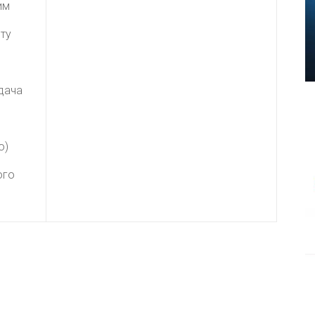
им
ту
дача
о)
ого