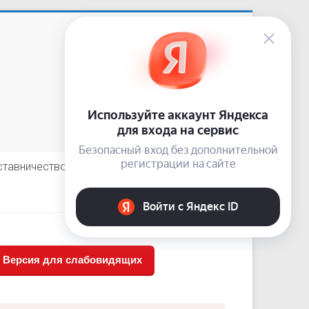
Приемная: +7 (3843) 74-92-62
сайт:
nardis.su
e-mail:
10-guz-narkolog@kuzdrav.ru
odnoklassniki
vkontakte
telegram
ставничество
Отзывы пациентов
Версия для слабовидящих