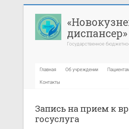
Перейти
к
«Новокузне
содержимому
диспансер»
Государственное бюджетно
Главная
Об учреждении
Пациента
Контакты
Запись на прием к в
госуслуга