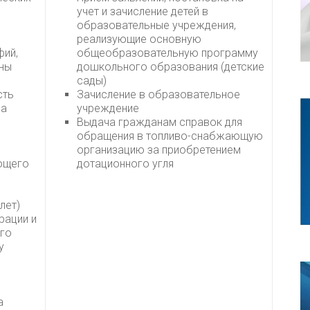
учет и зачисление детей в
образовательные учреждения,
реализующие основную
фий,
общеобразовательную программу
ены
дошкольного образования (детские
сады)
сть
Зачисление в образовательное
на
учреждение
Выдача гражданам справок для
обращения в топливо-снабжающую
организацию за приобретением
ющего
дотационного угля
лет)
рации и
ого
у
а