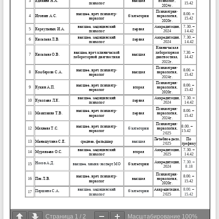
Страница
1
/
2
Масштабирование
100%