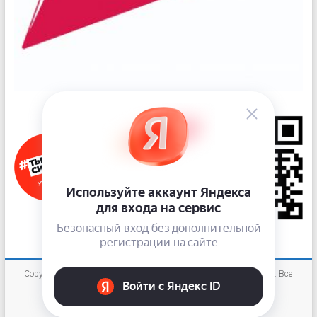
Copyright © 2026
«Новокузнецкий наркологический диспансер»
. Все
права защищены.
Тема
Accelerate
от ThemeGrill. На платформе
WordPress
.