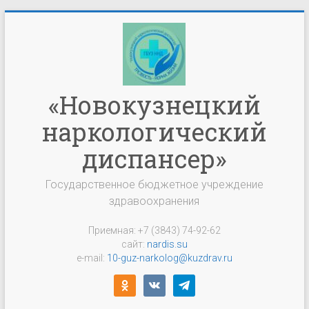
Перейти
к
содержимому
«Новокузнецкий
наркологический
диспансер»
Государственное бюджетное учреждение
здравоохранения
Приемная: +7 (3843) 74-92-62
сайт:
nardis.su
e-mail:
10-guz-narkolog@kuzdrav.ru
odnoklassniki
vkontakte
telegram