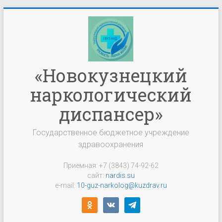
Перейти
к
содержимому
«Новокузнецкий
наркологический
диспансер»
Государственное бюджетное учреждение
здравоохранения
Приемная: +7 (3843) 74-92-62
сайт:
nardis.su
e-mail:
10-guz-narkolog@kuzdrav.ru
odnoklassniki
vkontakte
telegram