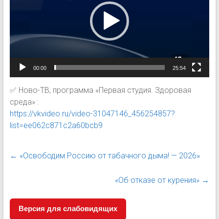
00:00
25:54
✅ Ново-ТВ, программа «Первая студия. Здоровая
среда» :
https://vkvideo.ru/video-31047146_456254857?
list=ee062c871c2a60bcb9
←
«Освободим Россию от табачного дыма! — 2026»
«Об отказе от курения»
→
Версия для слабовидящих