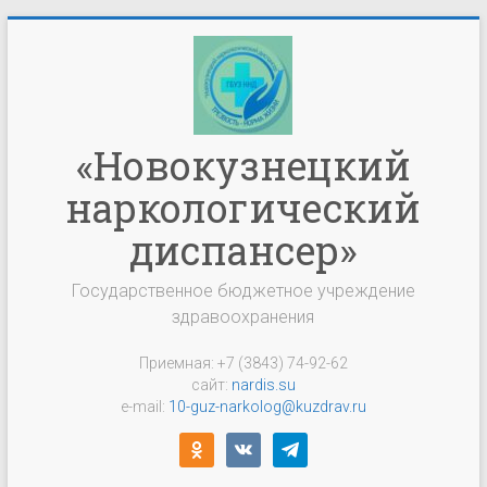
Перейти
к
содержимому
«Новокузнецкий
наркологический
диспансер»
Государственное бюджетное учреждение
здравоохранения
Приемная: +7 (3843) 74-92-62
сайт:
nardis.su
e-mail:
10-guz-narkolog@kuzdrav.ru
odnoklassniki
vkontakte
telegram