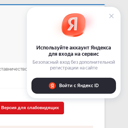
Приемная: +7 (3843) 74-92-62
сайт:
nardis.su
e-mail:
10-guz-narkolog@kuzdrav.ru
odnoklassniki
vkontakte
telegram
ставничество
Отзывы пациентов
Версия для слабовидящих