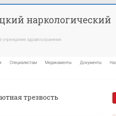
цкий наркологический
е учреждение здравоохранения
м
Специалистам
Медикаменты
Документы
На
лютная трезвость