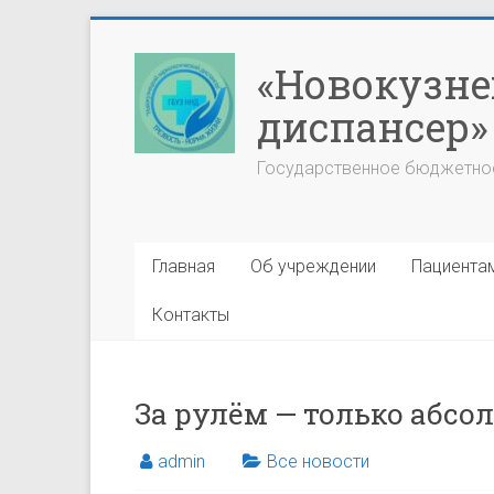
Перейти
к
«Новокузне
содержимому
диспансер»
Государственное бюджетно
Главная
Об учреждении
Пациента
Контакты
За рулём — только абсо
admin
Все новости