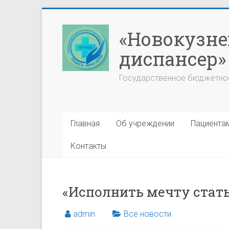
Перейти
к
«Новокузне
содержимому
диспансер»
Государственное бюджетно
Главная
Об учреждении
Пациента
Контакты
«Исполнить мечту стат
admin
Все новости