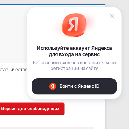
Приемная: +7 (3843) 74-92-62
сайт:
nardis.su
e-mail:
10-guz-narkolog@kuzdrav.ru
odnoklassniki
vkontakte
telegram
ставничество
Отзывы пациентов
Версия для слабовидящих