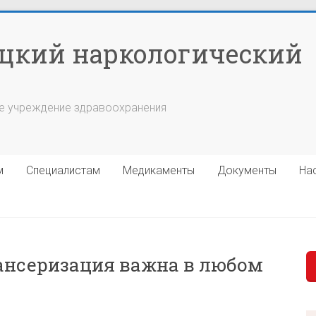
цкий наркологический
е учреждение здравоохранения
м
Специалистам
Медикаменты
Документы
На
пансеризация важна в любом