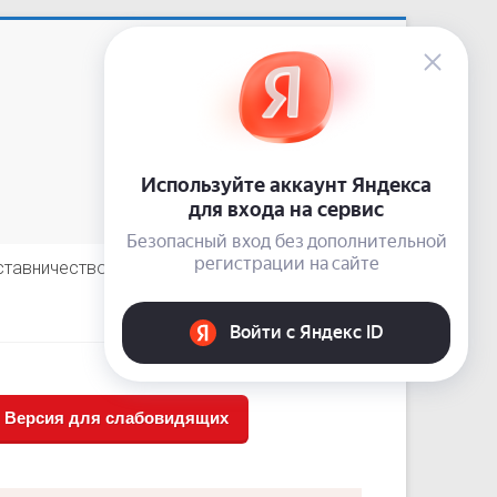
Приемная: +7 (3843) 74-92-62
сайт:
nardis.su
e-mail:
10-guz-narkolog@kuzdrav.ru
odnoklassniki
vkontakte
telegram
ставничество
Отзывы пациентов
Версия для слабовидящих