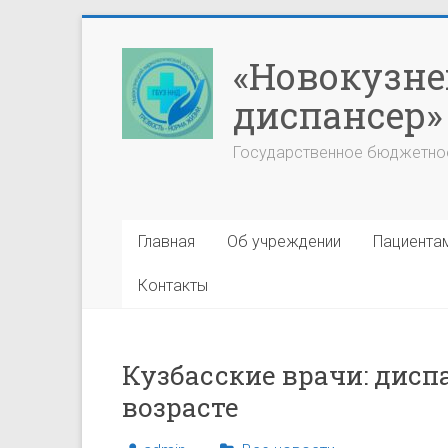
Перейти
к
«Новокузне
содержимому
диспансер»
Государственное бюджетно
Главная
Об учреждении
Пациента
Контакты
Кузбасские врачи: дис
возрасте