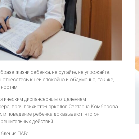
бразе жизни ребенка, не ругайте, не угрожайте.
 отнесетесь к ней спокойно и обдуманно, так же,
тностям.
огическим диспансерным отделением
ера, врач психиатр-нарколог Светлана Комбарова
 или поведение ребенка доказывают, что он
я решительных действий.
бления ПАВ: