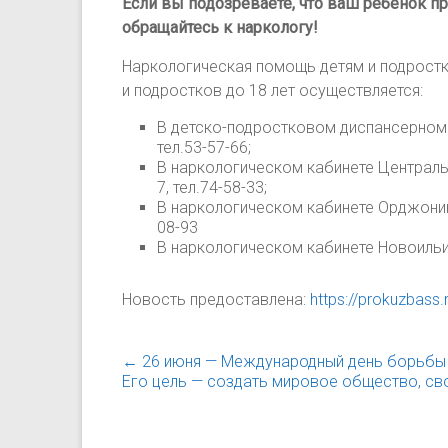
Если вы подозреваете, что ваш ребенок п
обращайтесь к наркологу!
Наркологическая помощь детям и подростк
и подростков до 18 лет осуществляется:
В детско-подростковом диспансерном о
тел.53-57-66;
В наркологическом кабинете Централь
7, тел.74-58-33;
В наркологическом кабинете Орджоники
08-93
В наркологическом кабинете Новоильинс
Новость предоставлена:
https://prokuzbass
←
26 июня — Международный день борьбы 
Его цель — создать мировое общество, св