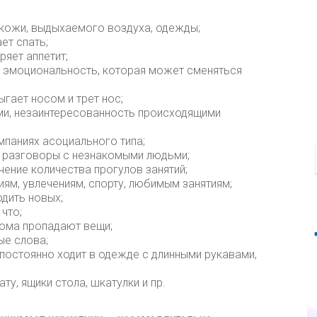
 кожи, выдыхаемого воздуха, одежды;
ет спать;
ряет аппетит;
я эмоциональность, которая может сменяться
гает носом и трет нос;
ми, незаинтересованность происходящими
паниях асоциального типа;
 разговоры с незнакомыми людьми;
ение количества прогулов занятий;
ям, увлечениям, спорту, любимым занятиям;
одить новых;
 что;
дома пропадают вещи;
ые слова;
постоянно ходит в одежде с длинными рукавами,
ту, ящики стола, шкатулки и пр.