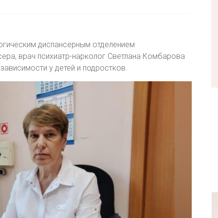
огическим диспансерным отделением
ера, врач психиатр-нарколог Светлана Комбарова
зависимости у детей и подростков.