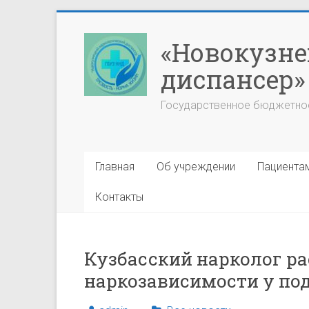
Перейти
к
«Новокузне
содержимому
диспансер»
Государственное бюджетно
Главная
Об учреждении
Пациента
Контакты
Кузбасский нарколог ра
наркозависимости у по