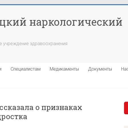
цкий наркологический
е учреждение здравоохранения
м
Специалистам
Медикаменты
Документы
На
ссказала о признаках
дростка