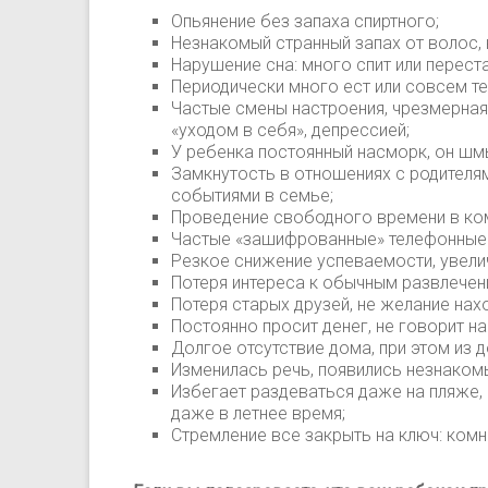
Опьянение без запаха спиртного;
Незнакомый странный запах от волос,
Нарушение сна: много спит или переста
Периодически много ест или совсем те
Частые смены настроения, чрезмерна
«уходом в себя», депрессией;
У ребенка постоянный насморк, он шмы
Замкнутость в отношениях с родителя
событиями в семье;
Проведение свободного времени в ком
Частые «зашифрованные» телефонные
Резкое снижение успеваемости, увелич
Потеря интереса к обычным развлечени
Потеря старых друзей, не желание нах
Постоянно просит денег, не говорит на
Долгое отсутствие дома, при этом из 
Изменилась речь, появились незнаком
Избегает раздеваться даже на пляже, 
даже в летнее время;
Стремление все закрыть на ключ: комна