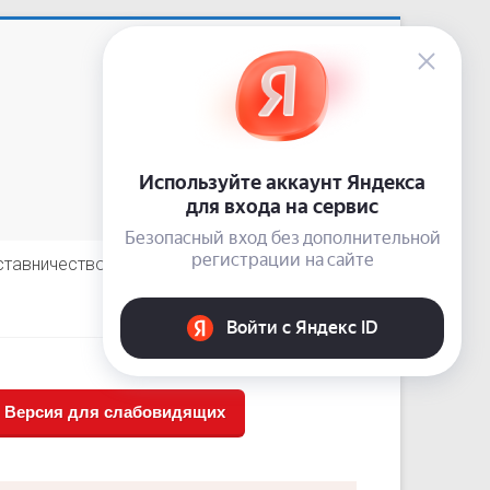
Приемная: +7 (3843) 74-92-62
сайт:
nardis.su
e-mail:
10-guz-narkolog@kuzdrav.ru
odnoklassniki
vkontakte
telegram
ставничество
Отзывы пациентов
Версия для слабовидящих