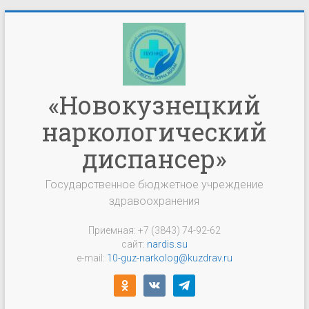
Перейти
к
содержимому
«Новокузнецкий
наркологический
диспансер»
Государственное бюджетное учреждение
здравоохранения
Приемная: +7 (3843) 74-92-62
сайт:
nardis.su
e-mail:
10-guz-narkolog@kuzdrav.ru
odnoklassniki
vkontakte
telegram