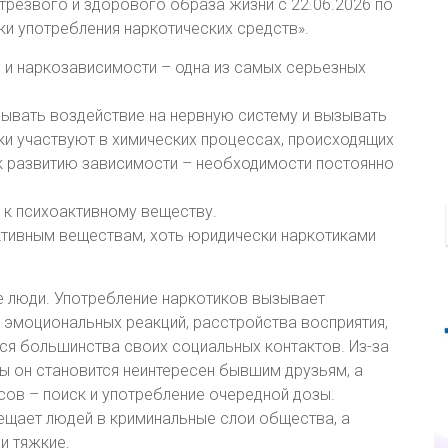
трезвого и здорового образа жизни с 22.06.2026 по
ки употребления наркотических средств».
 и наркозависимости – одна из самых серьезных
зывать воздействие на нервную систему и вызывать
ки участвуют в химических процессах, происходящих
 к развитию зависимости – необходимости постоянно
 к психоактивному веществу.
активным веществам, хоть юридически наркотиками
 люди. Употребление наркотиков вызывает
е эмоциональных реакций, расстройства восприятия,
ся большинства своих социальных контактов. Из-за
 он становится неинтересен бывшим друзьям, а
сов – поиск и употребление очередной дозы.
ещает людей в криминальные слои общества, а
 и тяжкие.