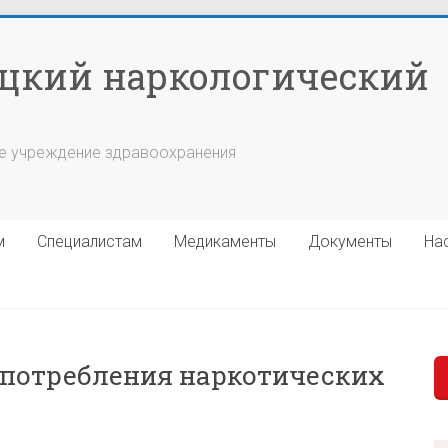
цкий наркологический
е учреждение здравоохранения
м
Специалистам
Медикаменты
Документы
На
потребления наркотических