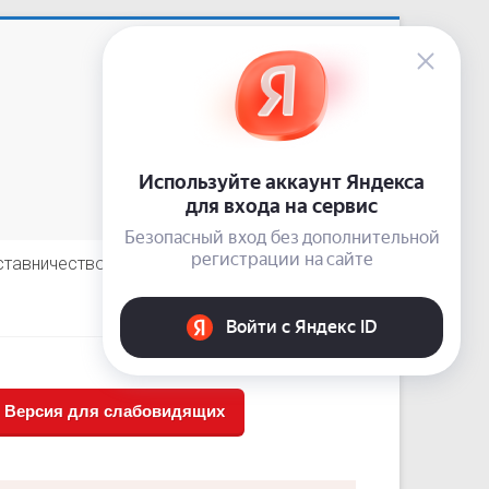
Приемная: +7 (3843) 74-92-62
сайт:
nardis.su
e-mail:
10-guz-narkolog@kuzdrav.ru
odnoklassniki
vkontakte
telegram
ставничество
Отзывы пациентов
Версия для слабовидящих