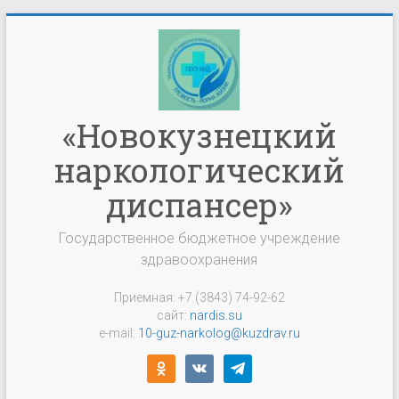
Перейти
к
содержимому
«Новокузнецкий
наркологический
диспансер»
Государственное бюджетное учреждение
здравоохранения
Приемная: +7 (3843) 74-92-62
сайт:
nardis.su
e-mail:
10-guz-narkolog@kuzdrav.ru
odnoklassniki
vkontakte
telegram