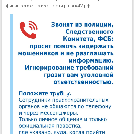
финансовой грамотности рцфгк42.рф.
Видеоплеер