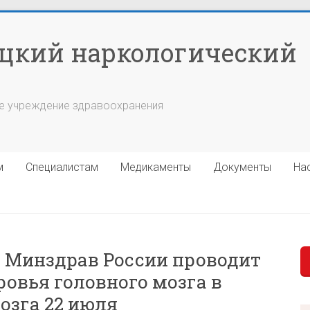
цкий наркологический
е учреждение здравоохранения
м
Специалистам
Медикаменты
Документы
На
да Минздрав России проводит
овья головного мозга в
озга 22 июля