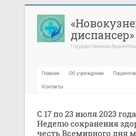
Перейти
к
«Новокузне
содержимому
диспансер»
Государственное бюджетно
Главная
Об учреждении
Пациента
Контакты
С 17 по 23 июля 2023 го
Неделю сохранения здор
честь Всемирного дня м