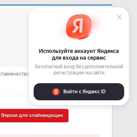
Приемная: +7 (3843) 74-92-62
сайт:
nardis.su
e-mail:
10-guz-narkolog@kuzdrav.ru
odnoklassniki
vkontakte
telegram
ставничество
Отзывы пациентов
Версия для слабовидящих