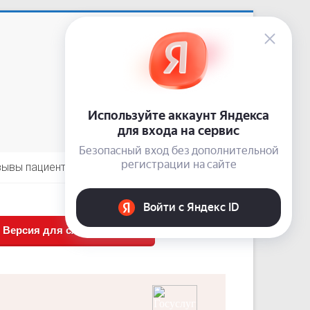
Приемная: +7 (3843) 74-92-62
сайт:
nardis.su
e-mail:
10-guz-narkolog@kuzdrav.ru
odnoklassniki
vkontakte
telegram
зывы пациентов
Контакты
Версия для слабовидящих