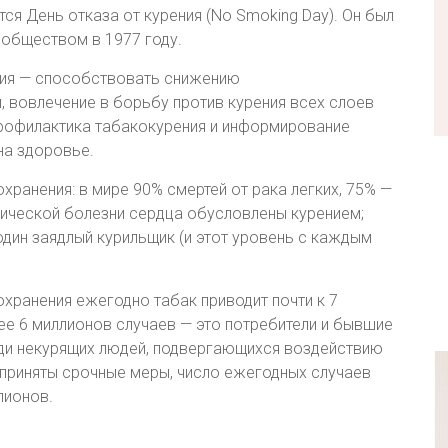
ся День отказа от курения (No Smoking Day). Он был
обществом в 1977 году.
ния — способствовать снижению
 вовлечение в борьбу против курения всех слоев
профилактика табакокурения и информирование
на здоровье.
ранения: в мире 90% смертей от рака легких, 75% —
мической болезни сердца обусловлены курением;
один заядлый курильщик (и этот уровень с каждым
хранения ежегодно табак приводит почти к 7
ее 6 миллионов случаев — это потребители и бывшие
еди некурящих людей, подвергающихся воздействию
 приняты срочные меры, число ежегодных случаев
лионов.