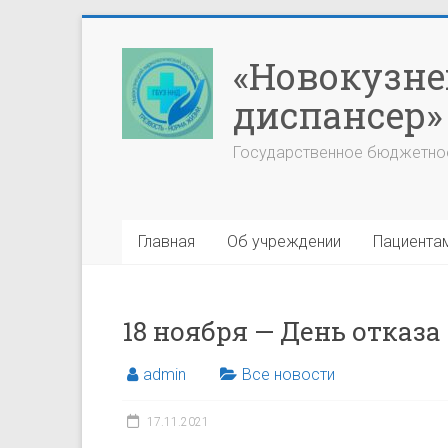
Перейти
к
«Новокузне
содержимому
диспансер»
Государственное бюджетно
Главная
Об учреждении
Пациента
18 ноября — День отказа
admin
Все новости
17.11.2021