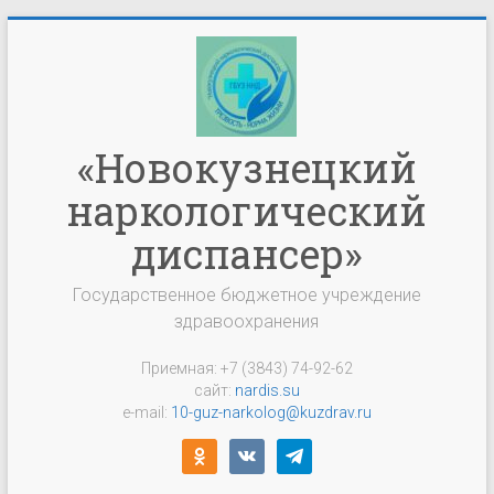
Перейти
к
содержимому
«Новокузнецкий
наркологический
диспансер»
Государственное бюджетное учреждение
здравоохранения
Приемная: +7 (3843) 74-92-62
сайт:
nardis.su
e-mail:
10-guz-narkolog@kuzdrav.ru
odnoklassniki
vkontakte
telegram