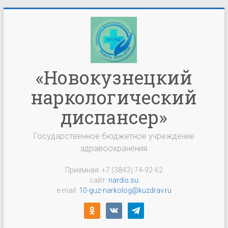
Перейти
к
содержимому
«Новокузнецкий
наркологический
диспансер»
Государственное бюджетное учреждение
здравоохранения
Приемная: +7 (3843) 74-92-62
сайт:
nardis.su
e-mail:
10-guz-narkolog@kuzdrav.ru
odnoklassniki
vkontakte
telegram