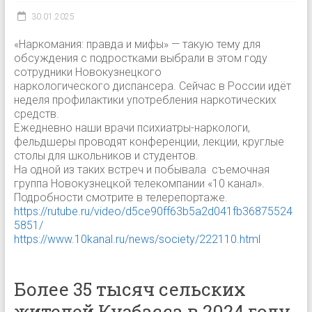
30.01.2025
«Наркомания: правда и мифы» — такую тему для
обсуждения с подростками выбрали в этом году
сотрудники Новокузнецкого
наркологического диспансера. Сейчас в России идёт
неделя профилактики употребления наркотических
средств.
Ежедневно наши врачи психиатры-наркологи,
фельдшеры проводят конференции, лекции, круглые
столы для школьников и студентов.
На одной из таких встреч и побывала съемочная
группа Новокузнецкой телекомпании «10 канал».
Подробности смотрите в телерепортаже.
https://rutube.ru/video/d5ce90ff63b5a2d041fb36875524
5851/
https://www.10kanal.ru/news/society/222110.html
Более 35 тысяч сельских
жителей Кузбасса в 2024 году