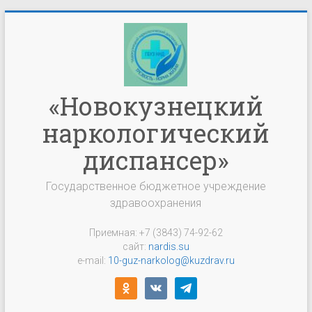
Перейти
к
содержимому
«Новокузнецкий
наркологический
диспансер»
Государственное бюджетное учреждение
здравоохранения
Приемная: +7 (3843) 74-92-62
сайт:
nardis.su
e-mail:
10-guz-narkolog@kuzdrav.ru
odnoklassniki
vkontakte
telegram