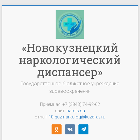
Перейти
к
содержимому
«Новокузнецкий
наркологический
диспансер»
Государственное бюджетное учреждение
здравоохранения
Приемная: +7 (3843) 74-92-62
сайт:
nardis.su
e-mail:
10-guz-narkolog@kuzdrav.ru
odnoklassniki
vkontakte
telegram