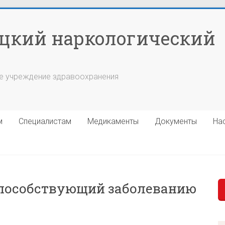
цкий наркологический
е учреждение здравоохранения
м
Специалистам
Медикаменты
Документы
На
способствующий заболеванию