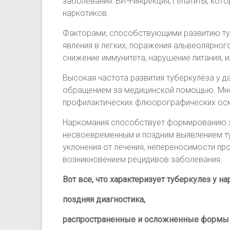
заболевания: ВИЧ-инфекция, гепатиты, ко
наркотиков.
Факторами, способствующими развитию ту
явления в легких, поражения альвеолярного
снижение иммунитета, нарушение питания, и
Высокая частота развития туберкулёза у 
обращением за медицинской помощью. Мно
профилактических флюорографических ос
Наркомания способствует формированию хр
несвоевременным и поздним выявлением ту
уклонения от лечения, непереносимости пр
возникновением рецидивов заболевания.
Вот все, что характеризует туберкулез у н
поздняя диагностика,
распространенные и осложненные формы 