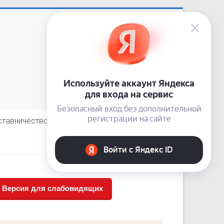
Приемная: +7 (3843) 74-92-62
сайт:
nardis.su
e-mail:
10-guz-narkolog@kuzdrav.ru
odnoklassniki
vkontakte
telegram
ставничество
Отзывы пациентов
Версия для слабовидящих