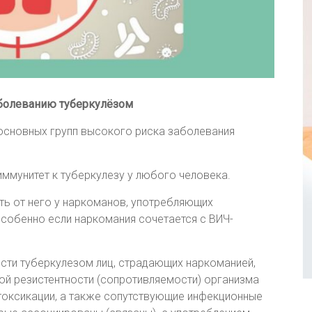
аболеванию туберкулёзом
основных групп высокого риска заболевания
ммунитет к туберкулезу у любого человека.
ь от него у наркоманов, употребляющих
особенно если наркомания сочетается с ВИЧ-
ти туберкулезом лиц, страдающих наркоманией,
ой резистентности (сопротивляемости) организма
нтоксикации, а также сопутствующие инфекционные