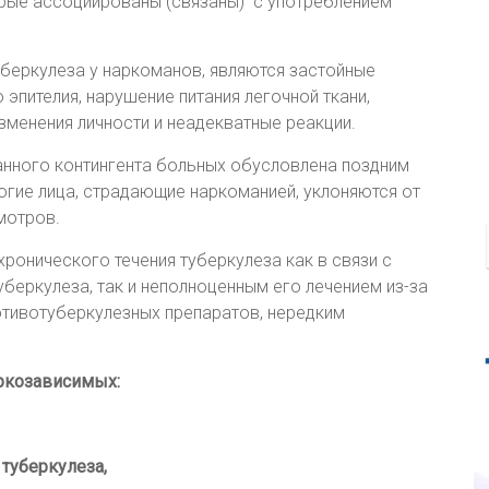
торые ассоциированы (связаны) с употреблением
беркулеза у наркоманов, являются застойные
 эпителия, нарушение питания легочной ткани,
зменения личности и неадекватные реакции.
данного контингента больных обусловлена поздним
гие лица, страдающие наркоманией, уклоняются от
мотров.
онического течения туберкулеза как в связи с
беркулеза, так и неполноценным его лечением из-за
отивотуберкулезных препаратов, нередким
аркозависимых:
туберкулеза,