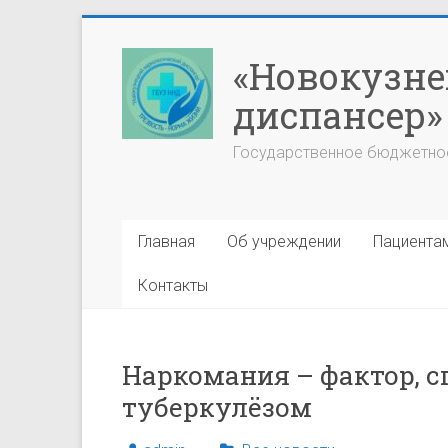
Перейти
к
«Новокузне
содержимому
диспансер»
Государственное бюджетно
Главная
Об учреждении
Пациента
Контакты
Наркомания – фактор, 
туберкулёзом