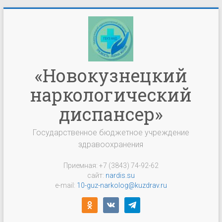
Перейти
к
содержимому
«Новокузнецкий
наркологический
диспансер»
Государственное бюджетное учреждение
здравоохранения
Приемная: +7 (3843) 74-92-62
сайт:
nardis.su
e-mail:
10-guz-narkolog@kuzdrav.ru
odnoklassniki
vkontakte
telegram