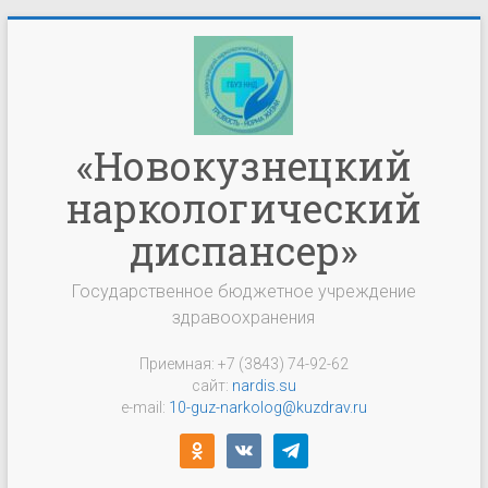
Перейти
к
содержимому
«Новокузнецкий
наркологический
диспансер»
Государственное бюджетное учреждение
здравоохранения
Приемная: +7 (3843) 74-92-62
сайт:
nardis.su
e-mail:
10-guz-narkolog@kuzdrav.ru
odnoklassniki
vkontakte
telegram